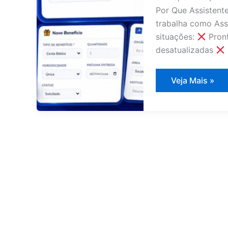
Por Que Assistent
trabalha como Ass
situações:
Pront
desatualizadas
Sistema
Veja Mais »
de
Gestão
para
Assistente
Social