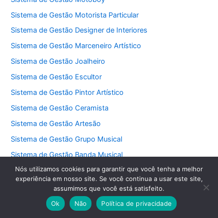
Sistema de Gestão Motorista Particular
Sistema de Gestão Designer de Interiores
Sistema de Gestão Marceneiro Artístico
Sistema de Gestão Joalheiro
Sistema de Gestão Escultor
Sistema de Gestão Pintor Artístico
Sistema de Gestão Ceramista
Sistema de Gestão Artesão
Sistema de Gestão Grupo Musical
Sistema de Gestão Banda Musical
Nós utilizamos cookies para garantir que você tenha a melhor
Sistema de Gestão Jardinagem Decorativa
experiência em nosso site. Se você continua a usar este site,
Sistema de Gestão Animador de Festas
assumimos que você está satisfeito.
Sistema de Gestão Aluguel de Brinquedos
Ok
Não
Política de privacidade
Sistema de Gestão Buffet