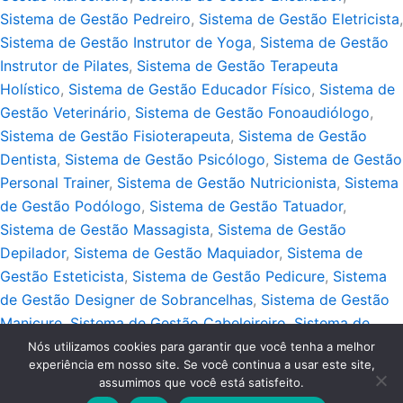
Sistema de Gestão Pedreiro
,
Sistema de Gestão Eletricista
,
Sistema de Gestão Instrutor de Yoga
,
Sistema de Gestão
Instrutor de Pilates
,
Sistema de Gestão Terapeuta
Holístico
,
Sistema de Gestão Educador Físico
,
Sistema de
Gestão Veterinário
,
Sistema de Gestão Fonoaudiólogo
,
Sistema de Gestão Fisioterapeuta
,
Sistema de Gestão
Dentista
,
Sistema de Gestão Psicólogo
,
Sistema de Gestão
Personal Trainer
,
Sistema de Gestão Nutricionista
,
Sistema
de Gestão Podólogo
,
Sistema de Gestão Tatuador
,
Sistema de Gestão Massagista
,
Sistema de Gestão
Depilador
,
Sistema de Gestão Maquiador
,
Sistema de
Gestão Esteticista
,
Sistema de Gestão Pedicure
,
Sistema
de Gestão Designer de Sobrancelhas
,
Sistema de Gestão
Manicure
,
Sistema de Gestão Cabeleireiro
,
Sistema de
Gestão Barbeiro
,
Sistema de Gestão Guincho
Nós utilizamos cookies para garantir que você tenha a melhor
experiência em nosso site. Se você continua a usar este site,
Copyright © 2026 Blog Sistemas Próprios | Webmaster:
MKT
assumimos que você está satisfeito.
Produtos Digitais
.