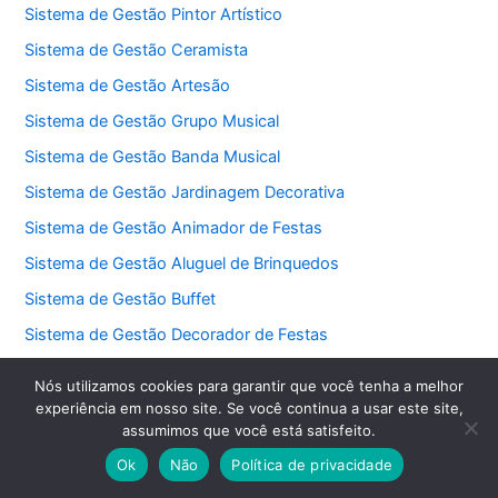
Sistema de Gestão Pintor Artístico
Sistema de Gestão Ceramista
Sistema de Gestão Artesão
Sistema de Gestão Grupo Musical
Sistema de Gestão Banda Musical
Sistema de Gestão Jardinagem Decorativa
Sistema de Gestão Animador de Festas
Sistema de Gestão Aluguel de Brinquedos
Sistema de Gestão Buffet
Sistema de Gestão Decorador de Festas
Sistema de Gestão Cerimonialista
Nós utilizamos cookies para garantir que você tenha a melhor
Sistema de Gestão Fotógrafo de Eventos
experiência em nosso site. Se você continua a usar este site,
assumimos que você está satisfeito.
Sistema de Gestão DJ
Ok
Não
Política de privacidade
Sistema de Gestão Consultor de Vendas