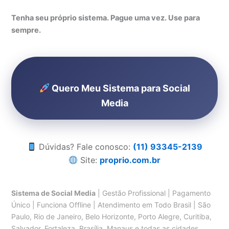
Tenha seu próprio sistema. Pague uma vez. Use para
sempre.
Quero Meu Sistema para Social
Media
Dúvidas? Fale conosco:
(11) 93345-2139
Site:
proprio.com.br
Sistema de Social Media
| Gestão Profissional | Pagamento
Único | Funciona Offline | Atendimento em Todo Brasil | São
Paulo, Rio de Janeiro, Belo Horizonte, Porto Alegre, Curitiba,
Salvador, Fortaleza, Brasília, Manaus e todas as cidades