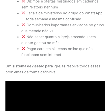
Dízimos e ofertas misturados em cadernos
sem relatório nenhum
Escala de ministérios no grupo do WhatsApp
— toda semana a mesma confusão
Comunicados importantes enviados no grupo
que metade não viu
Não saber quanto a igreja arrecadou nem
quanto gastou no mês
Pagar caro em sistemas online que não
funcionam sem internet
Um
sistema de gestão para igrejas
resolve todos esses
problemas de forma definitiva.