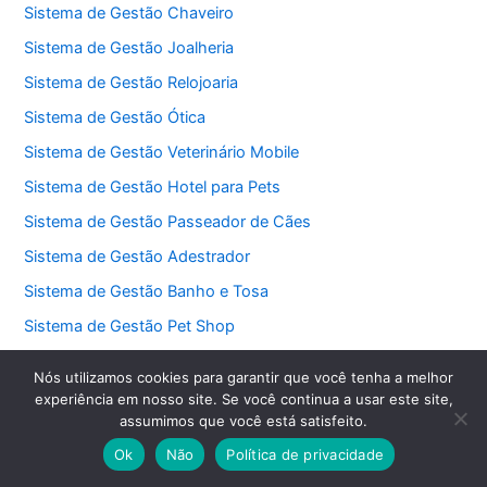
Sistema de Gestão Chaveiro
Sistema de Gestão Joalheria
Sistema de Gestão Relojoaria
Sistema de Gestão Ótica
Sistema de Gestão Veterinário Mobile
Sistema de Gestão Hotel para Pets
Sistema de Gestão Passeador de Cães
Sistema de Gestão Adestrador
Sistema de Gestão Banho e Tosa
Sistema de Gestão Pet Shop
Sistema de Gestão Motorista de Aplicativo
Nós utilizamos cookies para garantir que você tenha a melhor
Sistema de Gestão Transporte Escolar
experiência em nosso site. Se você continua a usar este site,
assumimos que você está satisfeito.
Sistema de Gestão Fretes
Ok
Não
Política de privacidade
Sistema de Gestão Mudanças