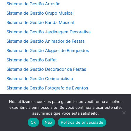
Sistema de Gestão Artesão
Sistema de Gestão Grupo Musical
Sistema de Gestão Banda Musical
Sistema de Gestão Jardinagem Decorativa
Sistema de Gestão Animador de Festas
Sistema de Gestão Aluguel de Brinquedos
Sistema de Gestão Buffet
Sistema de Gestão Decorador de Festas
Sistema de Gestão Cerimonialista
Sistema de Gestão Fotógrafo de Eventos
Sistema de Gestão DJ
Nós utilizamos cookies para garantir que você tenha a melhor
Sistema de Gestão Consultor de Vendas
experiência em nosso site. Se você continua a usar este site,
assumimos que você está satisfeito.
Sistema de Gestão Afiliado Digital
Ok
Não
Política de privacidade
Sistema de Gestão Revendedor de Roupas