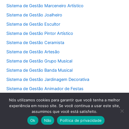
Sistema de Gestão Marceneiro Artístico
Sistema de Gestão Joalheiro
Sistema de Gestão Escultor
Sistema de Gestão Pintor Artístico
Sistema de Gestão Ceramista
Sistema de Gestão Artesão
Sistema de Gestão Grupo Musical
Sistema de Gestão Banda Musical
Sistema de Gestão Jardinagem Decorativa
Sistema de Gestão Animador de Festas
Sistema de Gestão Aluguel de Brinquedos
Nós utilizamos cookies para garantir que você tenha a melhor
experiência em nosso site. Se você continua a usar este site,
Sistema de Gestão Buffet
assumimos que você está satisfeito.
Sistema de Gestão Decorador de Festas
Ok
Não
Política de privacidade
Sistema de Gestão Cerimonialista