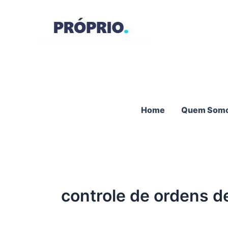
Ir
para
o
conteúdo
Home
Quem Som
controle de ordens d