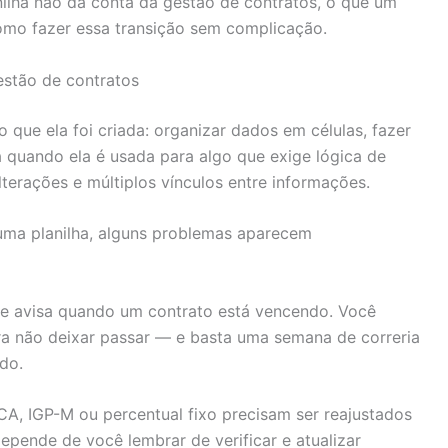
nilha não dá conta da gestão de contratos, o que um
como fazer essa transição sem complicação.
estão de contratos
 que ela foi criada: organizar dados em células, fazer
a quando ela é usada para algo que exige lógica de
lterações e múltiplos vínculos entre informações.
uma planilha, alguns problemas aparecem
te avisa quando um contrato está vencendo. Você
a não deixar passar — e basta uma semana de correria
do.
A, IGP-M ou percentual fixo precisam ser reajustados
depende de você lembrar de verificar e atualizar