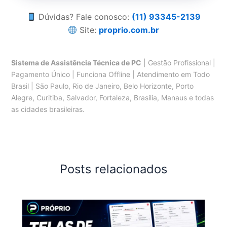
Dúvidas? Fale conosco:
(11) 93345-2139
Site:
proprio.com.br
Sistema de Assistência Técnica de PC
| Gestão Profissional |
Pagamento Único | Funciona Offline | Atendimento em Todo
Brasil | São Paulo, Rio de Janeiro, Belo Horizonte, Porto
Alegre, Curitiba, Salvador, Fortaleza, Brasília, Manaus e todas
as cidades brasileiras.
Posts relacionados