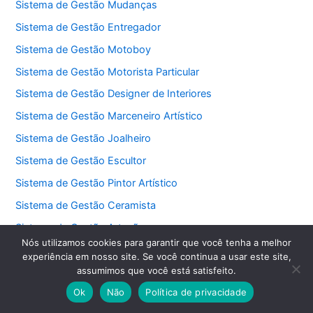
Sistema de Gestão Mudanças
Sistema de Gestão Entregador
Sistema de Gestão Motoboy
Sistema de Gestão Motorista Particular
Sistema de Gestão Designer de Interiores
Sistema de Gestão Marceneiro Artístico
Sistema de Gestão Joalheiro
Sistema de Gestão Escultor
Sistema de Gestão Pintor Artístico
Sistema de Gestão Ceramista
Sistema de Gestão Artesão
Nós utilizamos cookies para garantir que você tenha a melhor
Sistema de Gestão Grupo Musical
experiência em nosso site. Se você continua a usar este site,
assumimos que você está satisfeito.
Sistema de Gestão Banda Musical
Ok
Não
Política de privacidade
Sistema de Gestão Jardinagem Decorativa