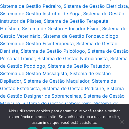
Sistema de Gestão Pedreiro
,
Sistema de Gestão Eletricista
,
Sistema de Gestão Instrutor de Yoga
,
Sistema de Gestão
Instrutor de Pilates
,
Sistema de Gestão Terapeuta
Holístico
,
Sistema de Gestão Educador Físico
,
Sistema de
Gestão Veterinário
,
Sistema de Gestão Fonoaudiólogo
,
Sistema de Gestão Fisioterapeuta
,
Sistema de Gestão
Dentista
,
Sistema de Gestão Psicólogo
,
Sistema de Gestão
Personal Trainer
,
Sistema de Gestão Nutricionista
,
Sistema
de Gestão Podólogo
,
Sistema de Gestão Tatuador
,
Sistema de Gestão Massagista
,
Sistema de Gestão
Depilador
,
Sistema de Gestão Maquiador
,
Sistema de
Gestão Esteticista
,
Sistema de Gestão Pedicure
,
Sistema
de Gestão Designer de Sobrancelhas
,
Sistema de Gestão
Manicure
,
Sistema de Gestão Cabeleireiro
,
Sistema de
Gestão Barbeiro
,
Sistema de Gestão Guincho
Nós utilizamos cookies para garantir que você tenha a melhor
experiência em nosso site. Se você continua a usar este site,
Copyright © 2026 Blog Sistemas Próprios | Webmaster:
MKT
assumimos que você está satisfeito.
Produtos Digitais
.