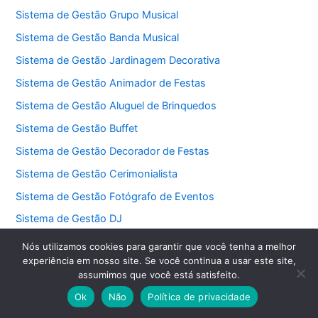
Sistema de Gestão Grupo Musical
Sistema de Gestão Banda Musical
Sistema de Gestão Jardinagem Decorativa
Sistema de Gestão Animador de Festas
Sistema de Gestão Aluguel de Brinquedos
Sistema de Gestão Buffet
Sistema de Gestão Decorador de Festas
Sistema de Gestão Cerimonialista
Sistema de Gestão Fotógrafo de Eventos
Sistema de Gestão DJ
Sistema de Gestão Consultor de Vendas
Nós utilizamos cookies para garantir que você tenha a melhor
experiência em nosso site. Se você continua a usar este site,
Sistema de Gestão Afiliado Digital
assumimos que você está satisfeito.
Sistema de Gestão Revendedor de Roupas
Ok
Não
Política de privacidade
Sistema de Gestão Revendedor de Cosméticos