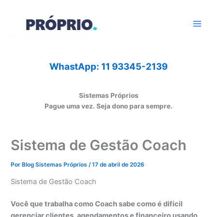
Ir
para
o
conteúdo
WhastApp: 11 93345-2139
Sistemas Próprios
Pague uma vez. Seja dono para sempre.
Sistema de Gestão Coach
Por
Blog Sistemas Próprios
/
17 de abril de 2026
Sistema de Gestão Coach
Você que trabalha como Coach sabe como é difícil
gerenciar clientes, agendamentos e financeiro usando