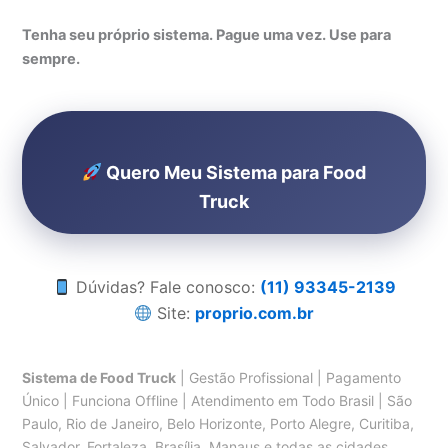
Tenha seu próprio sistema. Pague uma vez. Use para
sempre.
Quero Meu Sistema para Food
Truck
Dúvidas? Fale conosco:
(11) 93345-2139
Site:
proprio.com.br
Sistema de Food Truck
| Gestão Profissional | Pagamento
Único | Funciona Offline | Atendimento em Todo Brasil | São
Paulo, Rio de Janeiro, Belo Horizonte, Porto Alegre, Curitiba,
Salvador, Fortaleza, Brasília, Manaus e todas as cidades