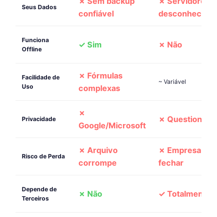
✗ Sem backup
✗ Servidores
Seus Dados
confiável
desconhecido
Funciona
✓ Sim
✗ Não
Offline
✗ Fórmulas
Facilidade de
~ Variável
Uso
complexas
✗
✗ Questionáve
Privacidade
Google/Microsoft
✗ Arquivo
✗ Empresa po
Risco de Perda
corrompe
fechar
Depende de
✗ Não
✓ Totalmente
Terceiros