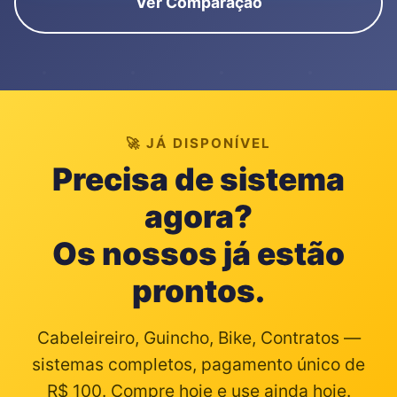
Ver Comparação
🚀 JÁ DISPONÍVEL
Precisa de sistema
agora?
Os nossos já estão
prontos.
Cabeleireiro, Guincho, Bike, Contratos —
sistemas completos, pagamento único de
R$ 100. Compre hoje e use ainda hoje.