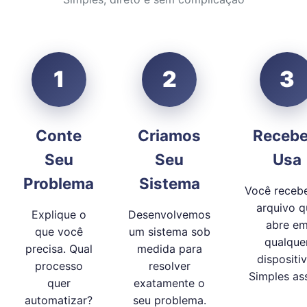
1
2
3
Conte
Criamos
Recebe
Seu
Seu
Usa
Problema
Sistema
Você receb
arquivo q
Explique o
Desenvolvemos
abre e
que você
um sistema sob
qualque
precisa. Qual
medida para
dispositiv
processo
resolver
Simples as
quer
exatamente o
automatizar?
seu problema.