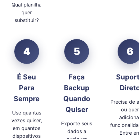
Qual planilha
quer
substituir?
4
5
6
É Seu
Faça
Supor
Para
Backup
Diret
Sempre
Quando
Precisa de 
Quiser
ou quer
Use quantas
adiciona
vezes quiser,
Exporte seus
funcionalid
em quantos
dados a
Entre e
dispositivos
qualquer