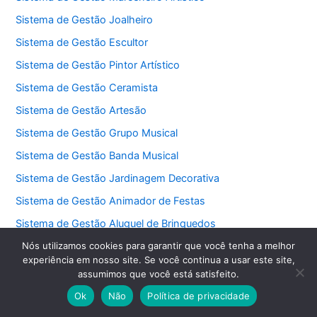
Sistema de Gestão Joalheiro
Sistema de Gestão Escultor
Sistema de Gestão Pintor Artístico
Sistema de Gestão Ceramista
Sistema de Gestão Artesão
Sistema de Gestão Grupo Musical
Sistema de Gestão Banda Musical
Sistema de Gestão Jardinagem Decorativa
Sistema de Gestão Animador de Festas
Sistema de Gestão Aluguel de Brinquedos
Sistema de Gestão Buffet
Nós utilizamos cookies para garantir que você tenha a melhor
experiência em nosso site. Se você continua a usar este site,
Sistema de Gestão Decorador de Festas
assumimos que você está satisfeito.
Sistema de Gestão Cerimonialista
Ok
Não
Política de privacidade
Sistema de Gestão Fotógrafo de Eventos