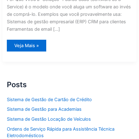
Service) é o modelo onde você aluga um software ao invés
de comprá-lo. Exemplos que você provavelmente usa:
Sistemas de gestão empresarial (ERP) CRM para clientes
Ferramentas de email […]
Alternativas
Veja Mais »
ao
SaaS:
7
Razões
Para
Ter
Sistemas
Próprios
Posts
em
2026
Sistema de Gestão de Cartão de Crédito
Sistema de Gestão para Academias
Sistema de Gestão Locação de Veículos
Ordens de Serviço Rápida para Assistência Técnica
Eletrodomésticos