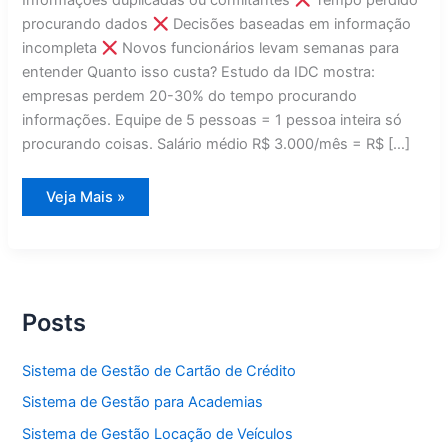
Informações duplicadas ou conflitantes
Tempo perdido
procurando dados
Decisões baseadas em informação
incompleta
Novos funcionários levam semanas para
entender Quanto isso custa? Estudo da IDC mostra:
empresas perdem 20-30% do tempo procurando
informações. Equipe de 5 pessoas = 1 pessoa inteira só
procurando coisas. Salário médio R$ 3.000/mês = R$ […]
7
Veja Mais »
Erros
de
Gestão
Que
Custam
Caro
Posts
Sistema de Gestão de Cartão de Crédito
Sistema de Gestão para Academias
Sistema de Gestão Locação de Veículos