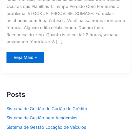
Ocultos das Planilhas 1. Tempo Perdido Com Fórmulas O
problema: VLOOKUP. PROCV. SE. SOMASE. Fórmulas
aninhadas com 5 parênteses. Você passa horas montando
fórmula. Alguém edita célula errada. Quebra tudo.
Recomeça do zero. Quanto isso custa? 2 horas/semana
arrumando fórmulas = 8 […]
Por
Veja Mais »
Que
Planilhas
Excel
Custam
Mais
Caro
Que
Sistema
Posts
Simples
Sistema de Gestão de Cartão de Crédito
Sistema de Gestão para Academias
Sistema de Gestão Locação de Veículos