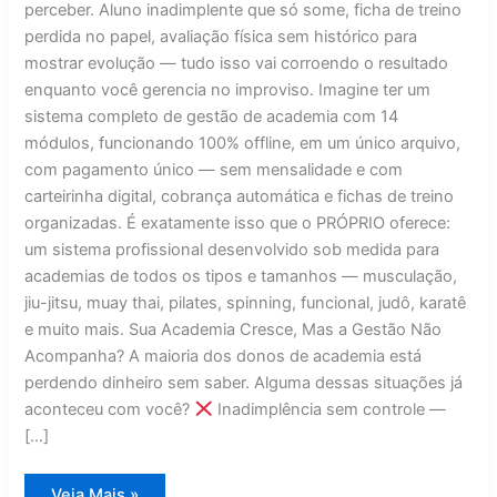
perceber. Aluno inadimplente que só some, ficha de treino
perdida no papel, avaliação física sem histórico para
mostrar evolução — tudo isso vai corroendo o resultado
enquanto você gerencia no improviso. Imagine ter um
sistema completo de gestão de academia com 14
módulos, funcionando 100% offline, em um único arquivo,
com pagamento único — sem mensalidade e com
carteirinha digital, cobrança automática e fichas de treino
organizadas. É exatamente isso que o PRÓPRIO oferece:
um sistema profissional desenvolvido sob medida para
academias de todos os tipos e tamanhos — musculação,
jiu-jitsu, muay thai, pilates, spinning, funcional, judô, karatê
e muito mais. Sua Academia Cresce, Mas a Gestão Não
Acompanha? A maioria dos donos de academia está
perdendo dinheiro sem saber. Alguma dessas situações já
aconteceu com você?
Inadimplência sem controle —
[…]
Sistema
Veja Mais »