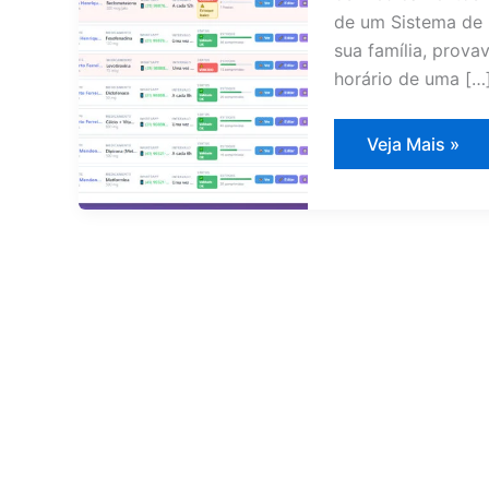
de um Sistema de 
sua família, prova
horário de uma […
Sistema
Veja Mais »
Controle
de
Medicamentos
da
Família