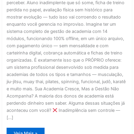
perceber. Aluno inadimplente que só some, ficha de treino
perdida no papel, avaliação física sem histórico para
mostrar evolução — tudo isso vai corroendo o resultado
enquanto você gerencia no improviso. Imagine ter um
sistema completo de gestão de academia com 14
módulos, funcionando 100% offline, em um único arquivo,
com pagamento único — sem mensalidade e com
carteirinha digital, cobrança automática e fichas de treino
organizadas. É exatamente isso que o PRÓPRIO oferece:
um sistema profissional desenvolvido sob medida para
academias de todos os tipos e tamanhos — musculação,
jiu-jitsu, muay thai, pilates, spinning, funcional, judô, karatê
e muito mais. Sua Academia Cresce, Mas a Gestão Não
Acompanha? A maioria dos donos de academia está
perdendo dinheiro sem saber. Alguma dessas situações já
aconteceu com você?
Inadimplência sem controle —
[…]
Sistema
Veja Mais »