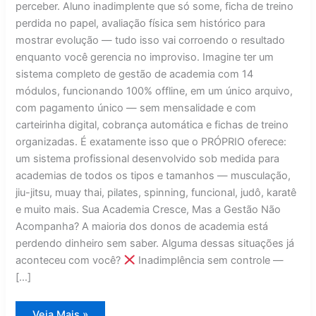
perceber. Aluno inadimplente que só some, ficha de treino
perdida no papel, avaliação física sem histórico para
mostrar evolução — tudo isso vai corroendo o resultado
enquanto você gerencia no improviso. Imagine ter um
sistema completo de gestão de academia com 14
módulos, funcionando 100% offline, em um único arquivo,
com pagamento único — sem mensalidade e com
carteirinha digital, cobrança automática e fichas de treino
organizadas. É exatamente isso que o PRÓPRIO oferece:
um sistema profissional desenvolvido sob medida para
academias de todos os tipos e tamanhos — musculação,
jiu-jitsu, muay thai, pilates, spinning, funcional, judô, karatê
e muito mais. Sua Academia Cresce, Mas a Gestão Não
Acompanha? A maioria dos donos de academia está
perdendo dinheiro sem saber. Alguma dessas situações já
aconteceu com você?
Inadimplência sem controle —
[…]
Sistema
Veja Mais »