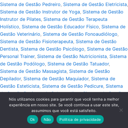
Sistema de Gestão Pedreiro
,
Sistema de Gestão Eletricista
,
Sistema de Gestão Instrutor de Yoga
,
Sistema de Gestão
Instrutor de Pilates
,
Sistema de Gestão Terapeuta
Holístico
,
Sistema de Gestão Educador Físico
,
Sistema de
Gestão Veterinário
,
Sistema de Gestão Fonoaudiólogo
,
Sistema de Gestão Fisioterapeuta
,
Sistema de Gestão
Dentista
,
Sistema de Gestão Psicólogo
,
Sistema de Gestão
Personal Trainer
,
Sistema de Gestão Nutricionista
,
Sistema
de Gestão Podólogo
,
Sistema de Gestão Tatuador
,
Sistema de Gestão Massagista
,
Sistema de Gestão
Depilador
,
Sistema de Gestão Maquiador
,
Sistema de
Gestão Esteticista
,
Sistema de Gestão Pedicure
,
Sistema
de Gestão Designer de Sobrancelhas
,
Sistema de Gestão
Nós utilizamos cookies para garantir que você tenha a melhor
Manicure
,
Sistema de Gestão Cabeleireiro
,
Sistema de
experiência em nosso site. Se você continua a usar este site,
Gestão Barbeiro
,
Sistema de Gestão Guincho
assumimos que você está satisfeito.
Copyright © 2026 Blog Sistemas Próprios | Webmaster:
MKT
Ok
Não
Política de privacidade
Produtos Digitais
.