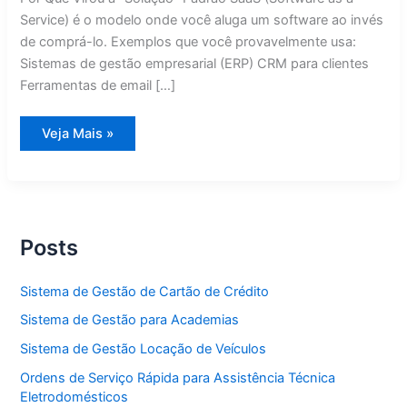
Service) é o modelo onde você aluga um software ao invés
de comprá-lo. Exemplos que você provavelmente usa:
Sistemas de gestão empresarial (ERP) CRM para clientes
Ferramentas de email […]
Alternativas
Veja Mais »
ao
SaaS:
7
Razões
Para
Ter
Sistemas
Próprios
Posts
em
2026
Sistema de Gestão de Cartão de Crédito
Sistema de Gestão para Academias
Sistema de Gestão Locação de Veículos
Ordens de Serviço Rápida para Assistência Técnica
Eletrodomésticos