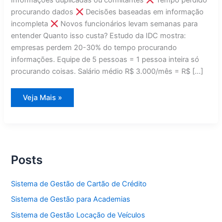
Informações duplicadas ou conflitantes
Tempo perdido
procurando dados
Decisões baseadas em informação
incompleta
Novos funcionários levam semanas para
entender Quanto isso custa? Estudo da IDC mostra:
empresas perdem 20-30% do tempo procurando
informações. Equipe de 5 pessoas = 1 pessoa inteira só
procurando coisas. Salário médio R$ 3.000/mês = R$ […]
7
Veja Mais »
Erros
de
Gestão
Que
Custam
Caro
Posts
Sistema de Gestão de Cartão de Crédito
Sistema de Gestão para Academias
Sistema de Gestão Locação de Veículos