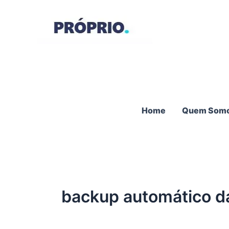
Ir
para
o
conteúdo
Home
Quem Som
backup automático d