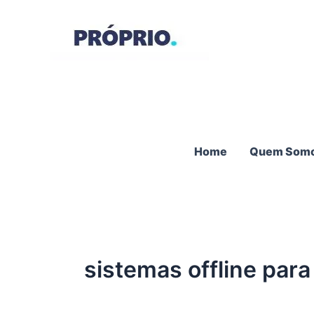
Ir
para
o
conteúdo
Home
Quem Som
sistemas offline par