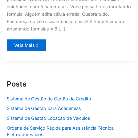
aninhadas com 5 parênteses. Você passa horas montando
fórmula. Alguém edita célula errada. Quebra tudo.
Recomeça do zero. Quanto isso custa? 2 horas/semana
arrumando fórmulas = 8 […]
Por
Veja Mais »
Que
Planilhas
Excel
Custam
Mais
Caro
Que
Sistema
Posts
Simples
Sistema de Gestão de Cartão de Crédito
Sistema de Gestão para Academias
Sistema de Gestão Locação de Veículos
Ordens de Serviço Rápida para Assistência Técnica
Eletrodomésticos