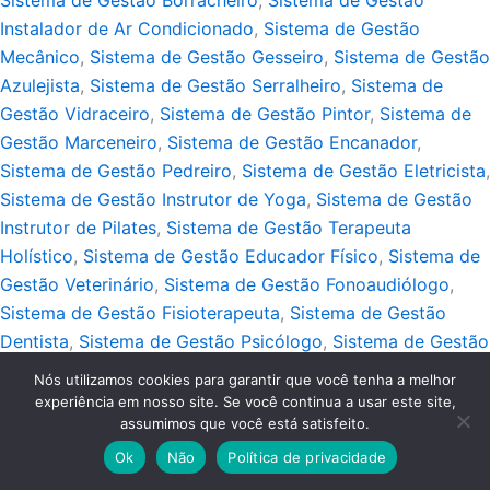
Instalador de Ar Condicionado
,
Sistema de Gestão
Mecânico
,
Sistema de Gestão Gesseiro
,
Sistema de Gestão
Azulejista
,
Sistema de Gestão Serralheiro
,
Sistema de
Gestão Vidraceiro
,
Sistema de Gestão Pintor
,
Sistema de
Gestão Marceneiro
,
Sistema de Gestão Encanador
,
Sistema de Gestão Pedreiro
,
Sistema de Gestão Eletricista
,
Sistema de Gestão Instrutor de Yoga
,
Sistema de Gestão
Instrutor de Pilates
,
Sistema de Gestão Terapeuta
Holístico
,
Sistema de Gestão Educador Físico
,
Sistema de
Gestão Veterinário
,
Sistema de Gestão Fonoaudiólogo
,
Sistema de Gestão Fisioterapeuta
,
Sistema de Gestão
Dentista
,
Sistema de Gestão Psicólogo
,
Sistema de Gestão
Personal Trainer
,
Sistema de Gestão Nutricionista
,
Sistema
Nós utilizamos cookies para garantir que você tenha a melhor
de Gestão Podólogo
,
Sistema de Gestão Tatuador
,
experiência em nosso site. Se você continua a usar este site,
assumimos que você está satisfeito.
Sistema de Gestão Massagista
,
Sistema de Gestão
Depilador
,
Sistema de Gestão Maquiador
,
Sistema de
Ok
Não
Política de privacidade
Gestão Esteticista
,
Sistema de Gestão Pedicure
,
Sistema