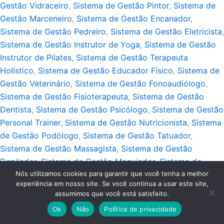
Gestão Vidraceiro
,
Sistema de Gestão Pintor
,
Sistema de
Gestão Marceneiro
,
Sistema de Gestão Encanador
,
Sistema de Gestão Pedreiro
,
Sistema de Gestão Eletricista
,
Sistema de Gestão Instrutor de Yoga
,
Sistema de Gestão
Instrutor de Pilates
,
Sistema de Gestão Terapeuta
Holístico
,
Sistema de Gestão Educador Físico
,
Sistema de
Gestão Veterinário
,
Sistema de Gestão Fonoaudiólogo
,
Sistema de Gestão Fisioterapeuta
,
Sistema de Gestão
Dentista
,
Sistema de Gestão Psicólogo
,
Sistema de Gestão
Personal Trainer
,
Sistema de Gestão Nutricionista
,
Sistema
de Gestão Podólogo
,
Sistema de Gestão Tatuador
,
Sistema de Gestão Massagista
,
Sistema de Gestão
Depilador
,
Sistema de Gestão Maquiador
,
Sistema de
Nós utilizamos cookies para garantir que você tenha a melhor
Gestão Esteticista
,
Sistema de Gestão Pedicure
,
Sistema
experiência em nosso site. Se você continua a usar este site,
de Gestão Designer de Sobrancelhas
,
Sistema de Gestão
assumimos que você está satisfeito.
Manicure
,
Sistema de Gestão Cabeleireiro
,
Sistema de
Ok
Não
Política de privacidade
Gestão Barbeiro
,
Sistema de Gestão Guincho