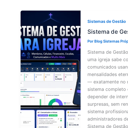
Sistemas de Gestão
Sistema de Ges
Por
Blog Sistemas Pró
Sistema de Gestão 
uma igreja sabe co
comunicados usand
mensalidades eter
— exatamente no 
sistema completo d
depender de inter
surpresas, sem re
sistema profission
administradores de
Sistema de Gestão