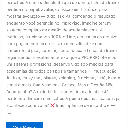
perceber. Aluno inadimplente que só some, ficha de treino
perdida no papel, avaliação física sem histórico para
mostrar evolução — tudo isso vai corroendo o resultado
enquanto você gerencia no improviso. Imagine ter um
sistema completo de gestão de academia com 14
módulos, funcionando 100% offline, em um único arquivo,
com pagamento único — sem mensalidade e com
carteirinha digital, cobrança automática e fichas de treino
organizadas. É exatamente isso que o PRÓPRIO oferece:
um sistema profissional desenvolvido sob medida para
academias de todos os tipos e tamanhos — musculação,
jiu-jitsu, muay thai, pilates, spinning, funcional, judô, karatê
e muito mais. Sua Academia Cresce, Mas a Gestão Não
Acompanha? A maioria dos donos de academia está
perdendo dinheiro sem saber. Alguma dessas situações já
aconteceu com você?
Inadimplência sem controle —
[…]
Sistema
Veja Mais »