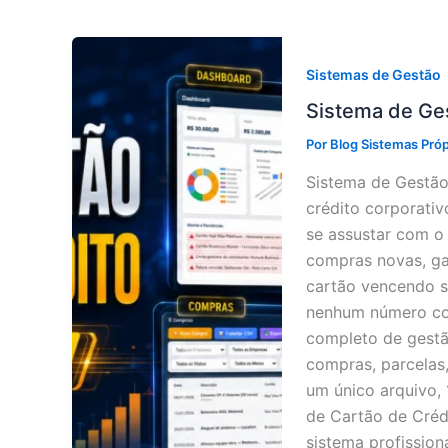
Sistemas de Gestão
Sistema de Ge
Por
Blog Sistemas Pró
Sistema de Gestão
crédito corporativ
se assustar com o
compras novas, ga
cartão vencendo s
nenhum número con
completo de gestã
compras, parcelas
um único arquivo,
de Cartão de Créd
sistema profissio