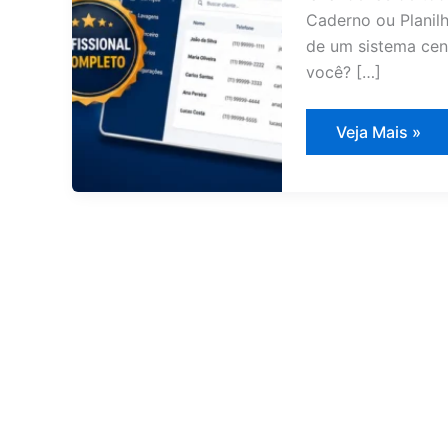
Caderno ou Planilh
de um sistema cen
você? […]
Sistema
Veja Mais »
de
Gestão
Lavanderia