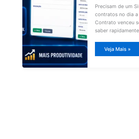
Precisam de um Si
contratos no dia a
Contrato venceu 
saber rapidamente
Sistema
Veja Mais »
de
Gestão
de
Contratos