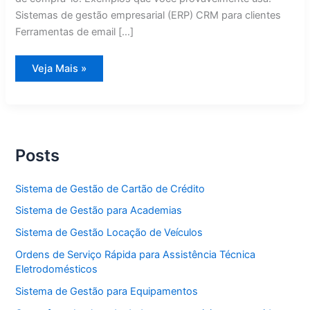
Sistemas de gestão empresarial (ERP) CRM para clientes
Ferramentas de email […]
Alternativas
Veja Mais »
ao
SaaS:
7
Razões
Para
Ter
Sistemas
Próprios
Posts
em
2026
Sistema de Gestão de Cartão de Crédito
Sistema de Gestão para Academias
Sistema de Gestão Locação de Veículos
Ordens de Serviço Rápida para Assistência Técnica
Eletrodomésticos
Sistema de Gestão para Equipamentos