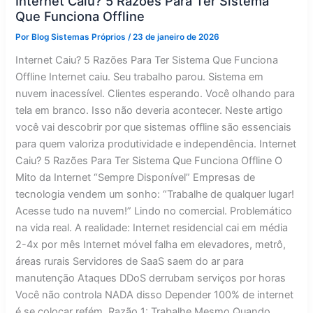
Internet Caiu? 5 Razões Para Ter Sistema
Que Funciona Offline
Por
Blog Sistemas Próprios
/
23 de janeiro de 2026
Internet Caiu? 5 Razões Para Ter Sistema Que Funciona
Offline Internet caiu. Seu trabalho parou. Sistema em
nuvem inacessível. Clientes esperando. Você olhando para
tela em branco. Isso não deveria acontecer. Neste artigo
você vai descobrir por que sistemas offline são essenciais
para quem valoriza produtividade e independência. Internet
Caiu? 5 Razões Para Ter Sistema Que Funciona Offline O
Mito da Internet “Sempre Disponível” Empresas de
tecnologia vendem um sonho: “Trabalhe de qualquer lugar!
Acesse tudo na nuvem!” Lindo no comercial. Problemático
na vida real. A realidade: Internet residencial cai em média
2-4x por mês Internet móvel falha em elevadores, metrô,
áreas rurais Servidores de SaaS saem do ar para
manutenção Ataques DDoS derrubam serviços por horas
Você não controla NADA disso Depender 100% de internet
é se colocar refém. Razão 1: Trabalhe Mesmo Quando